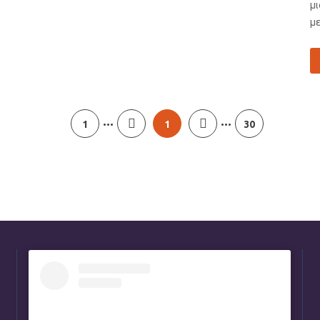
μ
με
...
...
1
1
30