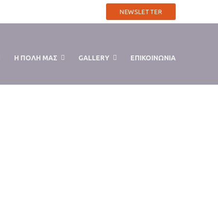
272 554
info@kzervas.gr
NEWSLETTER
Η ΠΟΛΗ ΜΑΣ
GALLERY
ΕΠΙΚΟΙΝΩΝΙΑ
> Τι Έχω Πει